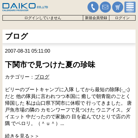
ログインしていません
新規会員登録
ログイン
ブログ
2007-08-31 05:11:00
下関市で見つけた夏の珍味
カテゴリー：
ブログ
ビリーのブートキャンプに入隊 してから最短の除隊(-_-;)
だと 他の隊員に言われつつ本国に 癒しで朝青龍のごとく
帰国した 私は山口県下関市に休暇で 行ってきました。 唐
戸魚市場の隣の カモンワーフで見つけた ウニアイス。ダ
イエット 中だったので家族の 目を盗んでひとりで店の片
隅 でペロリ。（＾ｕ＾）...
続きを見る＞＞