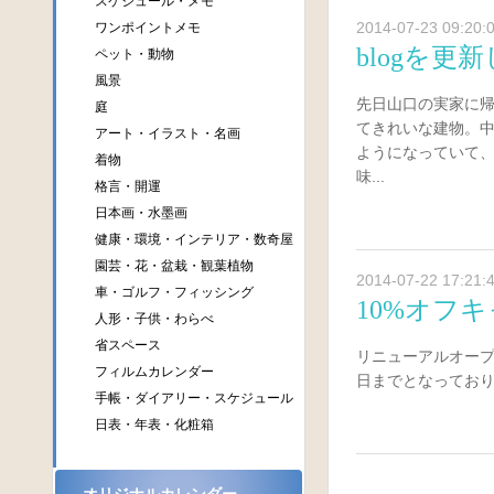
スケジュール・メモ
2014-07-23 09:20:
ワンポイントメモ
blogを
ペット・動物
風景
先日山口の実家に
庭
てきれいな建物。
アート・イラスト・名画
ようになっていて
着物
味...
格言・開運
日本画・水墨画
健康・環境・インテリア・数奇屋
園芸・花・盆栽・観葉植物
2014-07-22 17:21:
車・ゴルフ・フィッシング
10%オフ
人形・子供・わらべ
省スペース
リニューアルオープ
フィルムカレンダー
日までとなっております。
手帳・ダイアリー・スケジュール
日表・年表・化粧箱