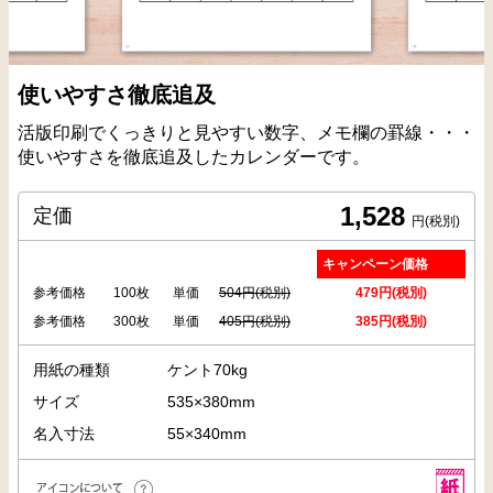
使いやすさ徹底追及
活版印刷でくっきりと見やすい数字、メモ欄の罫線・・・
使いやすさを徹底追及したカレンダーです。
1,528
定価
円(税別)
キャンペーン価格
参考価格
100枚
単価
504円(税別)
479円(税別)
参考価格
300枚
単価
405円(税別)
385円(税別)
用紙の種類
ケント70kg
サイズ
535×380mm
名入寸法
55×340mm