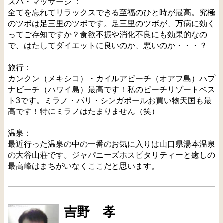
スパ・マッサージ ：
全てを忘れてリラックスできる至福のひと時が最高。究極
のツボは足三里のツボです。足三里のツボが、万病に効く
ってご存知ですか？食欲不振や消化不良にも効果的なの
で、はたしてダイエットに良いのか、悪いのか・・・？
旅行：
カンクン（メキシコ）・カイルアビーチ（オアフ島）ハプ
ナビーチ（ハワイ島）最高です！私のビーチリゾートベス
ト3です。ミラノ・パリ・シンガポールお買い物天国も最
高です！特にミラノはたまりません（笑）
温泉：
最近行った温泉の中の一番のお気に入りは山口県湯本温泉
の大谷山荘です。ジャパニーズホスピタリティーと癒しの
最高峰はまちがいなくここだと思います。
吉野 孝