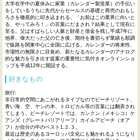
大学在学中の夏休みに家業（カレンダー製造業）の手伝い
をしているうちに先代からセールスの基礎と商売のおもし
ろさを徹底的に叩き込まれる。「お前はこの業界に向いと
る、やってみろ！」の言葉にだまされ？結果として現在に
至る。父はすばらしい人脈と財産と借金を残し平成7年に
他界。偉大だった父の亡き後、期待を裏切らず業績も順調
で販路を関東中心に全国に広げる。カレンダーの将来性、
市場性の無限さに目覚め、新たなるカレンダーのアナログ
的な魅力を引き出す提案の重要性に気付きオンラインショ
ップを平成12年に開設する。
好きなもの
旅行:
非日常的空間にあこがれるタイプなのでビーチリゾート、
青い海、空、ヤシの木、トロピカル等の言葉には翻弄され
てしまう。ビーチレゾートでは、カンクン（メキシコ）ケ
アンズ（グレートバリアリーフ）カイルアビーチ（オア
フ）が自分の中のベスト1.２.３。
最近は歴史のあるヨーロッパ文化にも魅かれるようになり