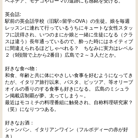
ベネチア、モナコやローマの遺跡にも感銘を受ける。
英会話:
駅前の英会話学校（旧駅○留学○OVA）の生徒。娘を毎週
レッスンに連れて行っているうちにキュートな女性スタッ
フに説得され、いつのまにか娘と一緒に生徒になる（クラ
スは違う）長年通っているので、酔った時にはネイティブ
に間違えられるほどしゃべれる？ ちなみに実力はレベル
２（9段階で上から2番目）広島で２～３人だとか。
好きな食べ物 :
和食、年齢と共に体にやさしい食事を好むようになってき
たが、イタリア旅行以来、パスタ、ピッツア、等オリーブ
オイルの香りのする食事も好きになる。 広島のミシュラ
ン掲載店制覇が夢。太ってしまう～。
最近はモコミチの料理番組に触発され、自称料理研究家？
（笑）になりつつある。
好きなお酒：
シャンパン、イタリアンワイン（フルボディーの赤が好
き）