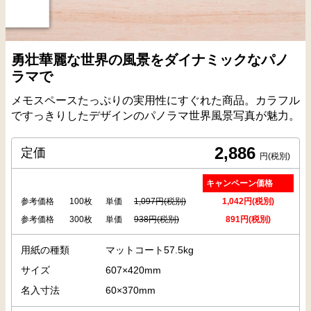
勇壮華麗な世界の風景をダイナミックなパノ
ラマで
メモスペースたっぷりの実用性にすぐれた商品。カラフル
ですっきりしたデザインのパノラマ世界風景写真が魅力。
2,886
定価
円(税別)
キャンペーン価格
参考価格
100枚
単価
1,097円(税別)
1,042円(税別)
参考価格
300枚
単価
938円(税別)
891円(税別)
用紙の種類
マットコート57.5kg
サイズ
607×420mm
名入寸法
60×370mm