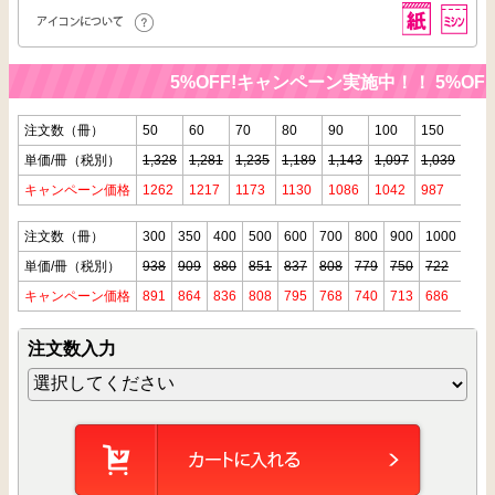
5%OFF!キャンペーン実施中！！
5%OF
注文数（冊）
50
60
70
80
90
100
150
200
単価/冊（税別）
1,328
1,281
1,235
1,189
1,143
1,097
1,039
981
キャンペーン価格
1262
1217
1173
1130
1086
1042
987
932
注文数（冊）
300
350
400
500
600
700
800
900
1000
単価/冊（税別）
938
909
880
851
837
808
779
750
722
キャンペーン価格
891
864
836
808
795
768
740
713
686
注文数入力