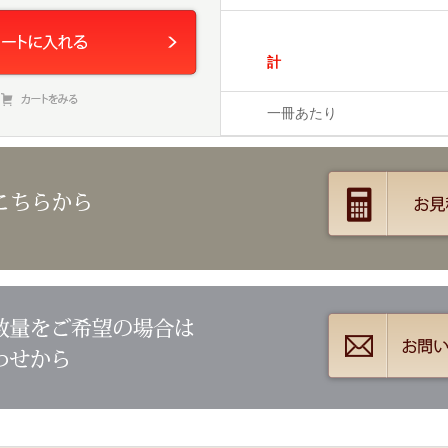
計
一冊あたり