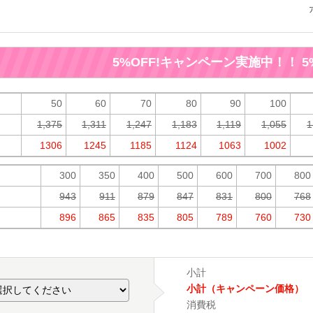
5%OFF!キャンペーン実施中！！
5%O
50
60
70
80
90
100
1,375
1,311
1,247
1,183
1,119
1,055
1
1306
1245
1185
1124
1063
1002
300
350
400
500
600
700
800
943
911
879
847
831
800
768
896
865
835
805
789
760
730
小計
小計（キャンペーン価格）
消費税