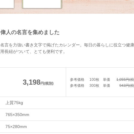
る偉人の名言を集めました
の名言を力強い書き文字で掲げたカレンダー。毎日の暮らしに役立つ健
げ用長紐がついて、とても便利です。
参考価格
100枚
単価
1,055円(
3,198
円(税別)
参考価格
300枚
単価
943円(税
上質75kg
765×350mm
75×280mm