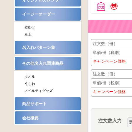
オリジナルカレンダー
イージーオーダー
壁掛け
卓上
注文数（冊）
名入れパターン集
単価/冊（税別）
キャンペーン価格
その他名入れ関連商品
注文数（冊）
タオル
単価/冊（税別）
うちわ
ノベルティグッズ
キャンペーン価格
商品サポート
会社概要
注文数入力