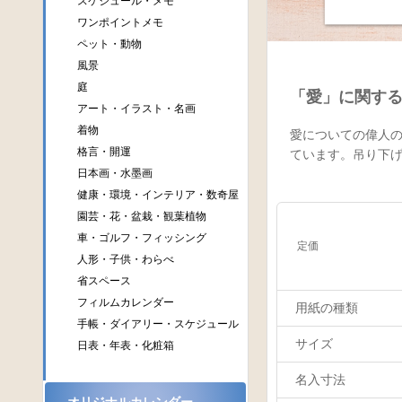
スケジュール・メモ
ワンポイントメモ
ペット・動物
風景
庭
「愛」に関す
アート・イラスト・名画
着物
愛についての偉人
格言・開運
ています。吊り下
日本画・水墨画
健康・環境・インテリア・数奇屋
園芸・花・盆栽・観葉植物
車・ゴルフ・フィッシング
定価
人形・子供・わらべ
省スペース
フィルムカレンダー
用紙の種類
手帳・ダイアリー・スケジュール
サイズ
日表・年表・化粧箱
名入寸法