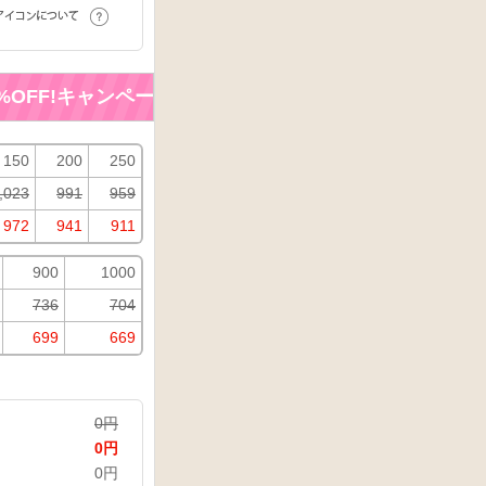
FF!キャンペーン実施中！！ 5%OFF!キャンペーン実施中
150
200
250
,023
991
959
972
941
911
900
1000
736
704
699
669
0
円
0
円
0
円