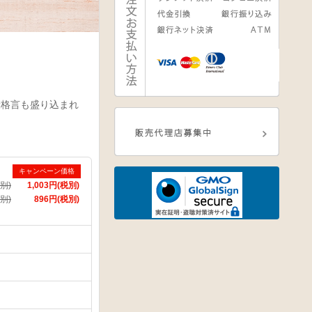
康格言も盛り込まれ
キャンペーン価格
税別)
1,003円(税別)
別)
896円(税別)