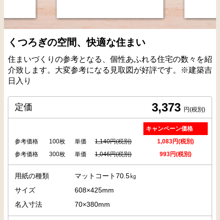
くつろぎの空間、快適な住まい
住まいづくりの参考となる、個性あふれる住宅の数々を紹
介致します。大変参考になる見取図が好評です。※建築吉
日入り
3,373
定価
円(税別)
キャンペーン価格
参考価格
100枚
単価
1,140円(税別)
1,083円(税別)
参考価格
300枚
単価
1,046円(税別)
993円(税別)
用紙の種類
マットコート70.5㎏
サイズ
608×425mm
名入寸法
70×380mm