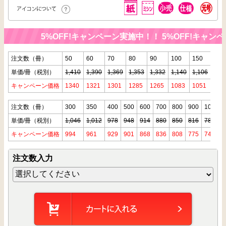
5%OFF!キャンペーン実施中！！
5%OFF!キャンペ
注文数（冊）
50
60
70
80
90
100
150
200
単価/冊（税別）
1,410
1,390
1,369
1,353
1,332
1,140
1,106
1,07
キャンペーン価格
1340
1321
1301
1285
1265
1083
1051
101
注文数（冊）
300
350
400
500
600
700
800
900
1000
単価/冊（税別）
1,046
1,012
978
948
914
880
850
816
783
キャンペーン価格
994
961
929
901
868
836
808
775
744
注文数入力