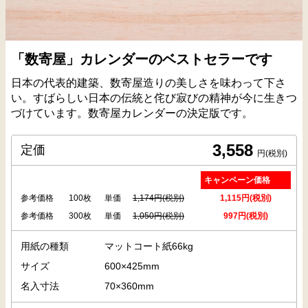
「数寄屋」カレンダーのベストセラーです
日本の代表的建築、数寄屋造りの美しさを味わって下さ
い。すばらしい日本の伝統と侘び寂びの精神が今に生きつ
づけています。数寄屋カレンダーの決定版です。
3,558
定価
円(税別)
キャンペーン価格
参考価格
100枚
単価
1,174円(税別)
1,115円(税別)
参考価格
300枚
単価
1,050円(税別)
997円(税別)
用紙の種類
マットコート紙66kg
サイズ
600×425mm
名入寸法
70×360mm