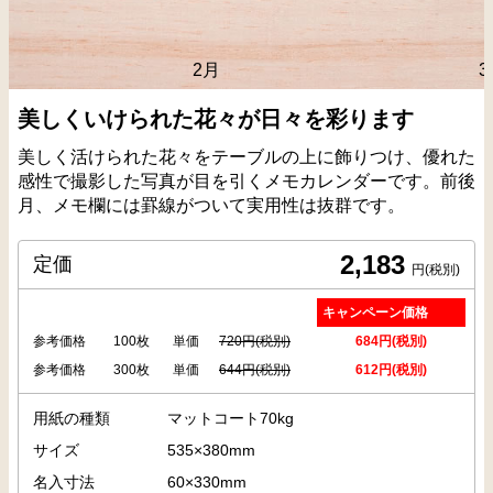
3月
美しくいけられた花々が日々を彩ります
美しく活けられた花々をテーブルの上に飾りつけ、優れた
感性で撮影した写真が目を引くメモカレンダーです。前後
月、メモ欄には罫線がついて実用性は抜群です。
2,183
定価
円(税別)
キャンペーン価格
参考価格
100枚
単価
720円(税別)
684円(税別)
参考価格
300枚
単価
644円(税別)
612円(税別)
用紙の種類
マットコート70kg
サイズ
535×380mm
名入寸法
60×330mm