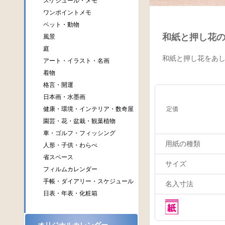
スケジュール・メモ
ワンポイントメモ
ペット・動物
和紙と押し花の
風景
庭
和紙と押し花をあ
アート・イラスト・名画
着物
格言・開運
日本画・水墨画
健康・環境・インテリア・数奇屋
定価
園芸・花・盆栽・観葉植物
車・ゴルフ・フィッシング
用紙の種類
人形・子供・わらべ
省スペース
サイズ
フィルムカレンダー
手帳・ダイアリー・スケジュール
名入寸法
日表・年表・化粧箱