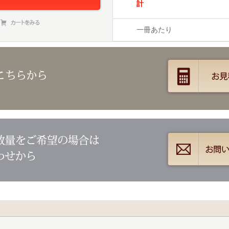
計
一冊あたり