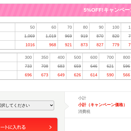
5%OFF!キャンペーン
50
60
70
80
90
100
1
1,069
1,019
969
919
870
820
7
1016
968
921
873
827
779
7
300
350
400
500
600
700
800
733
708
683
659
646
621
596
696
673
649
626
614
590
566
小計
小計（キャンペーン価格）
消費税