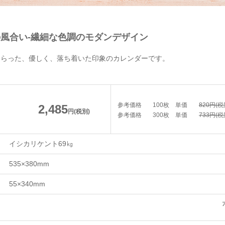
風合い-繊細な色調のモダンデザイン
しらった、優しく、落ち着いた印象のカレンダーです。
参考価格
100枚
単価
820円(税
2,485
円(税別)
参考価格
300枚
単価
733円(税
イシカリケント69㎏
535×380mm
55×340mm