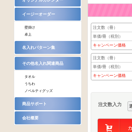
オリジナルカレンダー
イージーオーダー
注文数（冊）
壁掛け
卓上
単価/冊（税別）
キャンペーン価格
名入れパターン集
注文数（冊）
その他名入れ関連商品
単価/冊（税別）
キャンペーン価格
タオル
うちわ
ノベルティグッズ
商品サポート
注文数入力
会社概要