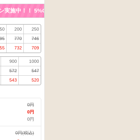
実施中！！
5%OFF!キャンペーン実施中！！ 5%OFF!
50
200
250
95
770
746
55
732
709
900
1000
572
547
543
520
0
円
0
円
0
円
0
円(税込)