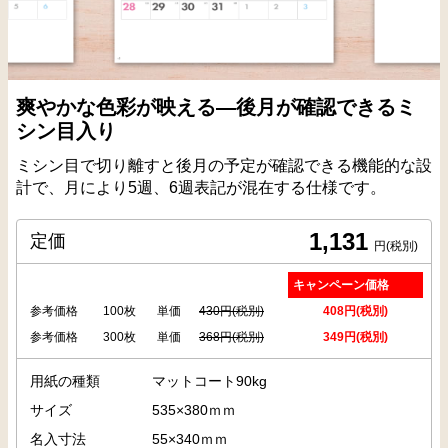
爽やかな色彩が映える―後月が確認できるミ
シン目入り
ミシン目で切り離すと後月の予定が確認できる機能的な設
計で、月により5週、6週表記が混在する仕様です。
1,131
定価
円(税別)
キャンペーン価格
参考価格
100枚
単価
430円(税別)
408円(税別)
参考価格
300枚
単価
368円(税別)
349円(税別)
用紙の種類
マットコート90kg
サイズ
535×380ｍｍ
名入寸法
55×340ｍｍ