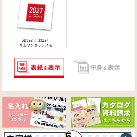
SB392〈旧322〉
卓上ワンタッチメモ