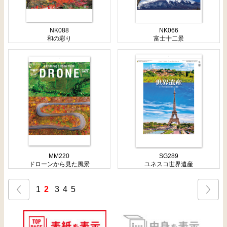
NK088
NK066
和の彩り
富士十二景
MM220
SG289
ドローンから見た風景
ユネスコ世界遺産
1
2
3
4
5