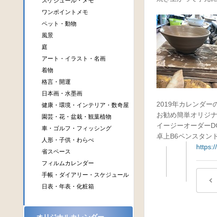
スケジュール・メモ
ワンポイントメモ
ペット・動物
風景
庭
アート・イラスト・名画
着物
格言・開運
日本画・水墨画
2019年カレンダ
健康・環境・インテリア・数奇屋
お勧め簡単オリジ
園芸・花・盆栽・観葉植物
イージーオーダーDC
車・ゴルフ・フィッシング
卓上B6ペンスタンド
人形・子供・わらべ
https:
省スペース
フィルムカレンダー
手帳・ダイアリー・スケジュール
日表・年表・化粧箱