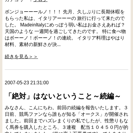
ボンジョーーールノ！！！ 先月、久しぶりに長期休暇を
もらった私は、イタリアーーーの 旅行に行って来たので
した。 MadeinItalyにめっぽう弱い私はお金さえあれば？
天国のような 一週間を過ごしてきたのです。 特に食べ物
はボーーノ！ボーーノ！の連続。 イタリア料理はやはり
材料、素材の新鮮さが決...
続きを見る＞＞
2007-05-23 21:31:00
「絶対」はないということ～続編～
みなさん、こんにちわ。前回の続編を報告いたします。３
日前、競馬ファンなら誰もが知る「オークス」が開催され
ました。前回までハズレまくりの私でしたが、性懲りもな
く馬券を購入したところ、３連複 配当１０４５０円が的