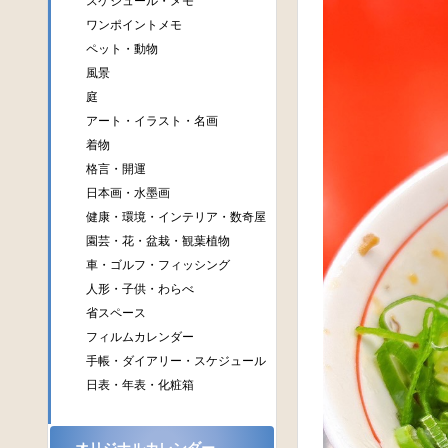
スケジュール・メモ
ワンポイントメモ
ペット・動物
風景
庭
アート・イラスト・名画
着物
格言・開運
日本画・水墨画
健康・環境・インテリア・数奇屋
園芸・花・盆栽・観葉植物
車・ゴルフ・フィッシング
人形・子供・わらべ
省スペース
フィルムカレンダー
手帳・ダイアリー・スケジュール
日表・年表・化粧箱